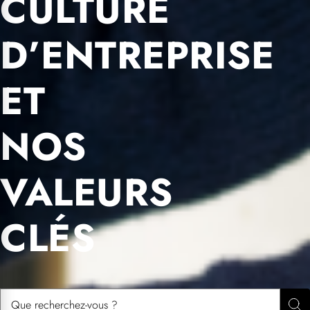
CULTURE
D’ENTREPRISE
ET
NOS
VALEURS
CLÉS
Rechercher :
Rec