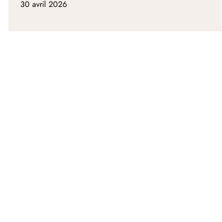
30 avril 2026
Profiter ensemble du petit-déjeuner de