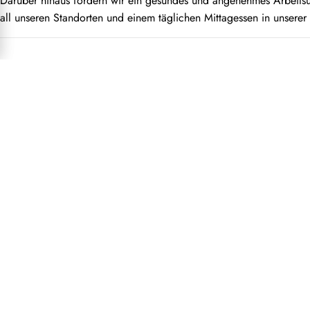
Darüber hinaus fördern wir ein gesundes und angenehmes Arbeitsu
all unseren Standorten und einem täglichen Mittagessen in unserer
Erstelle einen Job-Alert
Noch nicht den perfekten Job bei uns gefunden? Erstelle einen J
Für Job-Alert anmelden
Sprache wählen
Datenschutzerklärung