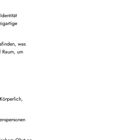
dentität
igartige
sfinden, was
nd Raum, um
Körperlich,
uenspersonen