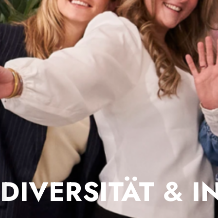
DIVERSITÄT
&
I