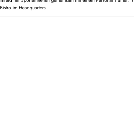
mfeld mit Sporteinheiten gemeinsam mit einem Personal Trainer, f
 Bistro im Headquarters.
ob-Alert und erhalte eine E-Mail, sobald neue Stellenangebote onli