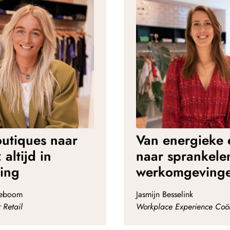
utiques naar
Van energieke 
 altijd in
naar sprankele
ing
werkomgeving
zeboom
Jasmijn Besselink
 Retail
Workplace Experience Coör