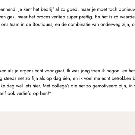
spannend. Je kent het bedrijf al zo goed, maar je moet toch opnieuw
ven gek, maar het proces verliep super prettig. En het is zó waard
n ons team in de Boutiques, en de combinatie van onderweg zijn, o
ken als je ergens écht voor gaat. Ik was jong toen ik begon, en het
g steeds net zo fijn als op dag één, en ik voel me echt betrokken bi
elke dag wel iets hier. Met collega’s die net zo gemotiveerd zijn, in
 zelf ook verliefd op ben!”