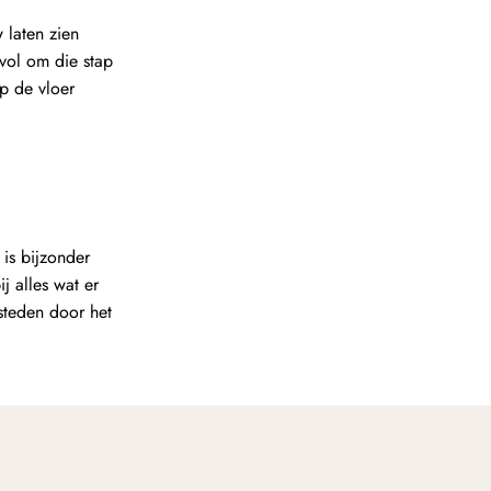
 laten zien
evol om die stap
p de vloer
 is bijzonder
j alles wat er
 steden door het