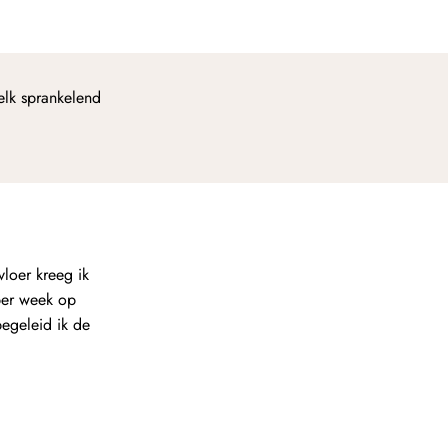
elk sprankelend
loer kreeg ik
per week op
begeleid ik de