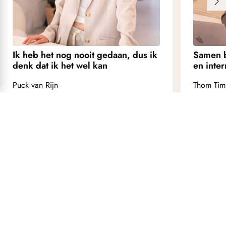
Ik heb het nog nooit gedaan, dus ik
Samen 
denk dat ik het wel kan
en inter
Puck van Rijn
Thom Ti
Recruiter Retail
Head of 
Lees meer verhalen
Zo werkt solliciteren bij My Jewellery
Solliciteren bij ons is helder, snel en persoonlijk. We willen vooral
weten wie jij bent en of we bij elkaar passen. Dit kun je dus
verwachten.