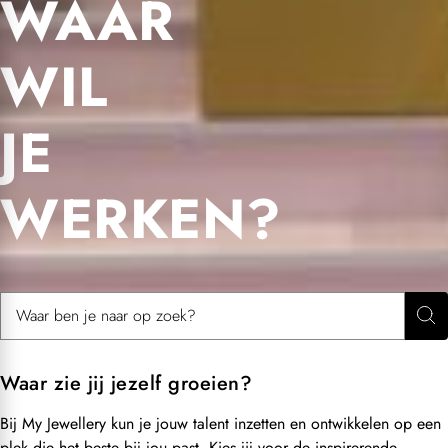
WAAR
WIL
JE
WERKEN?
Zoek naar:
Zo
Waar zie jij jezelf groeien?
Bij My Jewellery kun je jouw talent inzetten en ontwikkelen op een
plek die het beste bij jou past. Kies jij voor de inspirerende